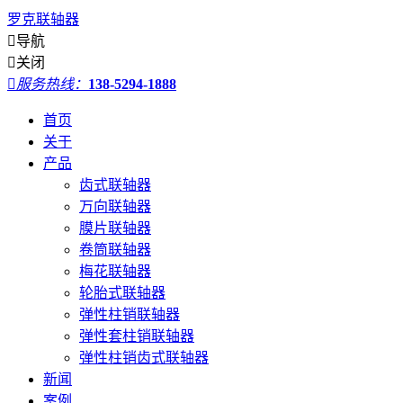
罗克联轴器

导航

关闭

服务热线：
138-5294-1888
首页
关于
产品
齿式联轴器
万向联轴器
膜片联轴器
卷筒联轴器
梅花联轴器
轮胎式联轴器
弹性柱销联轴器
弹性套柱销联轴器
弹性柱销齿式联轴器
新闻
案例