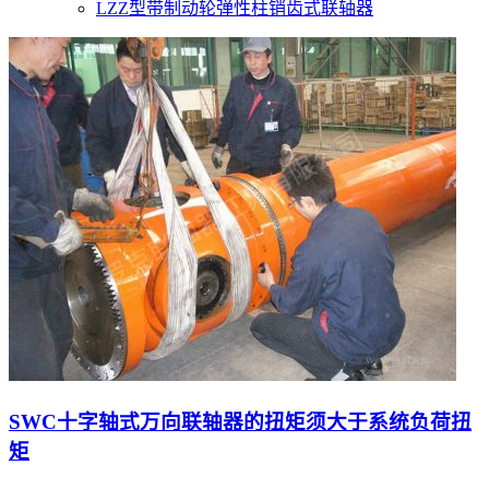
LZZ型带制动轮弹性柱销齿式联轴器
SWC十字轴式万向联轴器的扭矩须大于系统负荷扭
矩