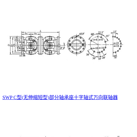
SWP C型(无伸缩短型)部分轴承座十字轴式万向联轴器