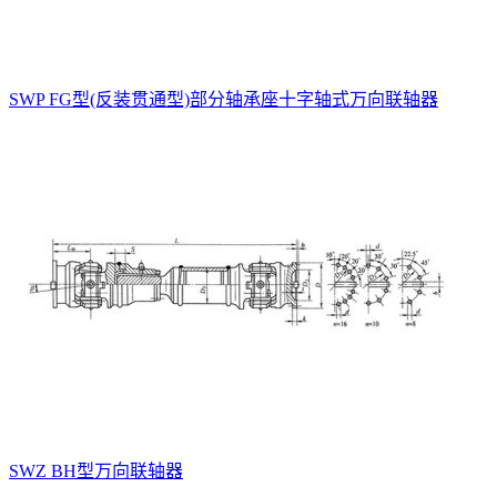
SWP FG型(反装贯通型)部分轴承座十字轴式万向联轴器
SWZ BH型万向联轴器