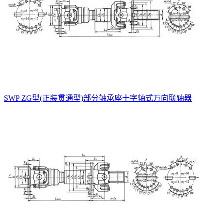
SWP ZG型(正装贯通型)部分轴承座十字轴式万向联轴器