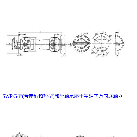
SWP G型(有伸缩超短型)部分轴承座十字轴式万向联轴器