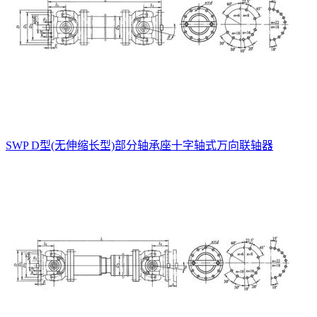
SWP D型(无伸缩长型)部分轴承座十字轴式万向联轴器