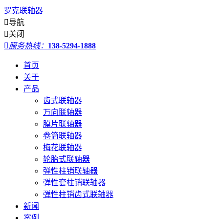
罗克联轴器

导航

关闭

服务热线：
138-5294-1888
首页
关于
产品
齿式联轴器
万向联轴器
膜片联轴器
卷筒联轴器
梅花联轴器
轮胎式联轴器
弹性柱销联轴器
弹性套柱销联轴器
弹性柱销齿式联轴器
新闻
案例