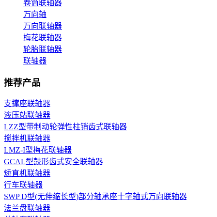
卷筒联轴器
万向轴
万向联轴器
梅花联轴器
轮胎联轴器
联轴器
推荐产品
支撑座联轴器
液压站联轴器
LZZ型带制动轮弹性柱销齿式联轴器
搅拌机联轴器
LMZ-I型梅花联轴器
GCAL型鼓形齿式安全联轴器
矫直机联轴器
行车联轴器
SWP D型(无伸缩长型)部分轴承座十字轴式万向联轴器
法兰盘联轴器