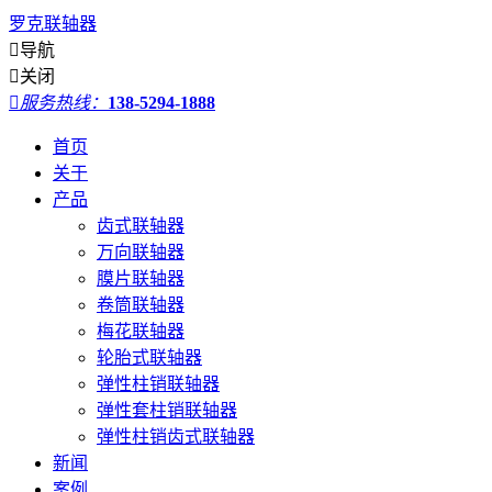
罗克联轴器

导航

关闭

服务热线：
138-5294-1888
首页
关于
产品
齿式联轴器
万向联轴器
膜片联轴器
卷筒联轴器
梅花联轴器
轮胎式联轴器
弹性柱销联轴器
弹性套柱销联轴器
弹性柱销齿式联轴器
新闻
案例