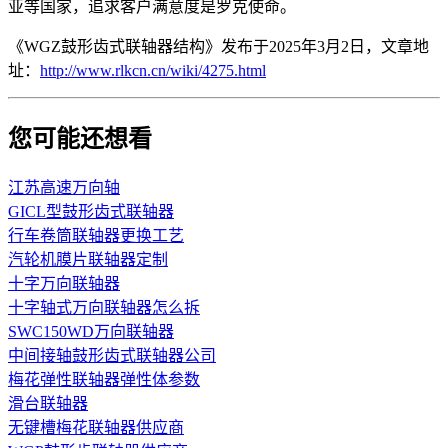
亚等国家，追求客户满意度是罗克使命。
《WGZ鼓形齿式联轴器结构》发布于2025年3月2日，文章地
址：
http://www.rlkcn.cn/wiki/4275.html
您可能还想看
江苏高速万向轴
GICL型鼓形齿式联轴器
行车卷筒联轴器更换工艺
汽轮机膜片联轴器定制
十字万向联轴器
十字轴式万向联轴器怎么拆
SWC150WD万向联轴器
中间接轴鼓形齿式联轴器公司
梅花弹性联轴器弹性体参数
滑台联轴器
无键槽梅花联轴器供应商